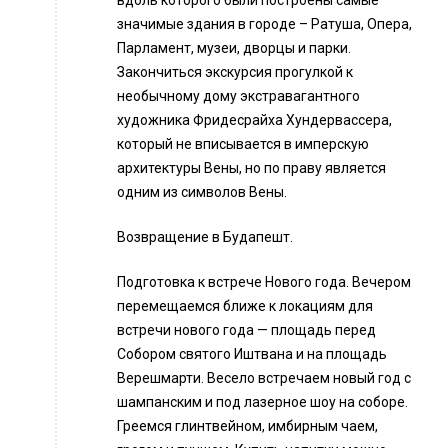
вдоль которого были построены самые
значимые здания в городе – Ратуша, Опера,
Парламент, музеи, дворцы и парки.
Закончиться экскурсия прогулкой к
необычному дому экстравагантного
художника Фридесрайха Хундервассера,
который не вписывается в имперскую
архитектуры Вены, но по праву является
одним из символов Вены.
Возвращение в Будапешт.
Подготовка к встрече Нового года. Вечером
перемещаемся ближе к локациям для
встречи нового года — площадь перед
Собором святого Иштвана и на площадь
Верешмарти. Весело встречаем новый год с
шампанским и под лазерное шоу на соборе.
Греемся глинтвейном, имбирным чаем,