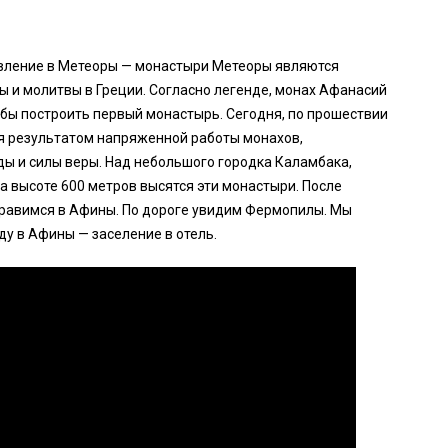
авление в Метеоры — монастыри Метеоры являются
 и молитвы в Греции. Согласно легенде, монах Афанасий
тобы построить первый монастырь. Сегодня, по прошествии
я результатом напряженной работы монахов,
ы и силы веры. Над небольшого городка Каламбака,
 высоте 600 метров высятся эти монастыри. После
правимся в Афины. По дороге увидим Фермопилы. Мы
ду в Афины — заселение в отель.