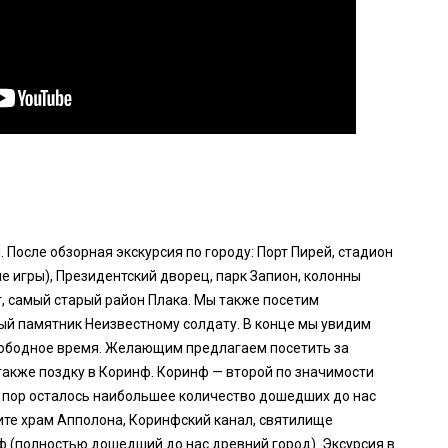
. После обзорная экскурсия по городу: Порт Пирей, стадион
 игры), Президентский дворец, парк Запион, колонны
г, самый старый район Плака. Мы также посетим
ый памятник Неизвестному солдату. В конце мы увидим
ободное время. Желающим предлагаем посетить за
также поздку в Коринф. Коринф — второй по значимости
х пор осталось наибольшее количество дошедших до нас
ите храм Апполона, Коринфский канал, святилище
ф (полностью дошедший до нас древний город). Эксурсия в