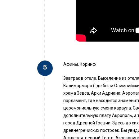
Афины, Коринф
Завтрак в отеле. Выселение из отеля
Калимармаро (где были Олимпийские
храма Зевса, Арки Адриана, Аэропа
парламент, где находится знаменит
церемониальную смена караула. Св
дополнительную плату Акрополь, а 
город Древней Греции. Здесь до си
древнегречиских построек. Вы увид
Асклепея, первый Театр, Акрокорин